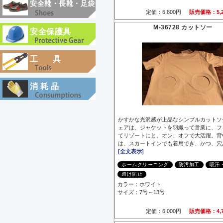
安全靴・長靴・足袋
定価：6,800円
販売価格：5,2
M-36728 カットソー
安全保護具
工具
消耗品
かすかな光沢感が上品なシンプルカットソ
ェアは、ジャケットを羽織って営業に、フ
てリゾートにと、オン、オフで大活躍。背
は、スカートインでも着用でき、かつ、穴
[全文表示]
ホームクリーニング
防汚加工
吸汗
透け防止
カラー：ホワイト
サイズ：7号～13号
定価：6,000円
販売価格：4,7