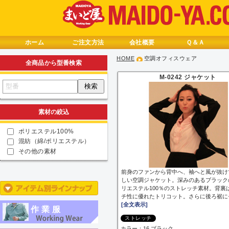
ホーム
ご注文方法
会社概要
Ｑ＆Ａ
HOME
空調オフィスウェア
全商品から型番検索
M-0242 ジャケット
素材の絞込
ポリエステル100%
混紡（綿/ポリエステル）
その他の素材
前身のファンから背中へ、袖へと風が抜け
しい空調ジャケット。深みのあるブラック
リエステル100％のストレッチ素材。背裏
チ性に優れたトリコット。さらに後ろ裾に
[全文表示]
作業服
ストレッチ
カラー：16.ブラック