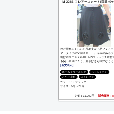
M-2281 フレアースカート(両脇ポ
膝が隠れるくらいの長め丈が上品フェミニ
アータイプの空調スカート。深みのあるブ
地はポリエステル100％のストレッチ素材
も突っ張りにくく、脚さばきも軽快なうえ
[全文表示]
ホームクリーニング
らくらくカン
スベリ止め
ストレッチ
カラー：16.ブラック
サイズ：5号～21号
定価：11,000円
販売価格：8,