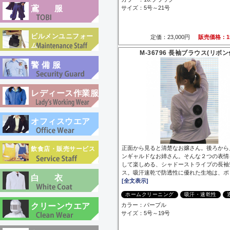
鳶服
サイズ：5号～21号
ビルメンユニフォー
定価：23,000円
販売価格：15
ム
M-36796 長袖ブラウス(リボン
警備服
レディース作業服
オフィスウエア
正面から見ると清楚なお嬢さん。後ろから
飲食店・販売サービス
ンギャルドなお姉さん。そんな２つの表情
して楽しめる、シャドーストライプの長袖
ス。吸汗速乾で防透性に優れた生地は、ポ
白衣
[全文表示]
ホームクリーニング
吸汗・速乾性
クリーンウエア
カラー：パープル
サイズ：5号～19号