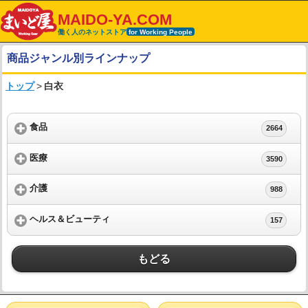
MAIDO-YA.COM
働く人のネットストア
for Working People
商品ジャンル別ラインナップ
トップ
>
白衣
食品
2664
医療
3590
介護
988
ヘルス＆ビューティ
157
もどる