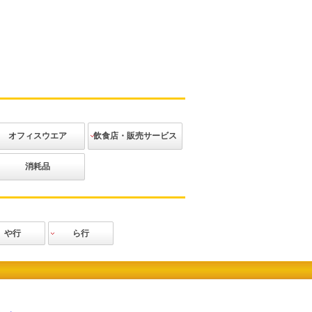
オフィスウエア
飲食店・販売サービス
ジャケット
ベスト
ブラウス
ニット
ボトムス
アクセサリー
その他
カジュアル
エレガント
和装
アミューズメ
消耗品
ント
や行
ら行
田辰
力王
Lee
ロッキー