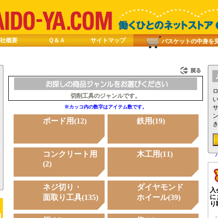
社概要
Ｑ＆Ａ
サイトマップ
バスケットの中身を
切削工具のジャンルです。
※カッコ内の数字はアイテム数です。
ボード用(12)
鉄用(19)
コンクリート用
木工用(11)
(2)
ネジ切り・
ダイヤモンド
入
面取り工具(135)
ホイール(39)
に
り