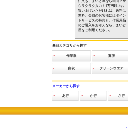
注文も、まいど屋なら画面上か
らラクラク入力！1万円以上お
買い上げいただければ、送料は
無料。会員のお客様にはポイン
トサービスの特典も。作業用品
のご購入をお考えなら、まいど
屋をご利用ください。
商品カテゴリから探す
作業服
鳶服
INFINITE
作業ブルゾン
作業シャツ
作業ベスト
作業ズボン
ツナギ
防寒服
空調服
電熱防寒
作業ニット
高視認ウェア
猛暑対策
その他
空調服
寅壱
関東鳶
三段鳶
鳳皇
その他鳶
白衣
クリーンウエア
食品
医療
介護
ヘルス＆ビュ
クリーンスー
クリーンウエ
インナーウエ
フード・キャ
手袋・ソック
クリーンシュ
アクセサリー
清掃用品
静電気対策用
ーティ
ツ（ツナギタ
ア（上下セパ
ア
ップ・マス
ス・アームカ
ーズ
品
メーカーから探す
イプ）
レートタイ
ク・ゴーグ
バー
プ）
ル・ヘアネッ
あ行
か行
さ行
ト
アイズフロンティ
アイトス
青木産業
アサヒ産業
Asahicho(旭蝶)
アシックス
アタックベース
アディダス
アトム
アルペン
en joie（アンジョ
インフィニティー
イーブンリバー
エスケープロダク
エドウイン
エースグローブ
大川被服
おたふく手袋
カジメイク
KAZEN
勝星産業
関東鳶
カーシーカシマ
ガードナー
クレヒフク
クロダルマ
グロウ
玄海鳶
興研
弘進ゴム
小倉屋
コヅチ
コーコス信岡
サンエス
サンコー
サンダン
サーヴォ
重松製作
シモン
ショーワ
シンメン
進和化学
自重堂
ジンナイ
ジーベッ
杉野工業
住商モン
住ベテク
セブンユ
セロリー
桑和
ア
ア）
ト
チック
ム