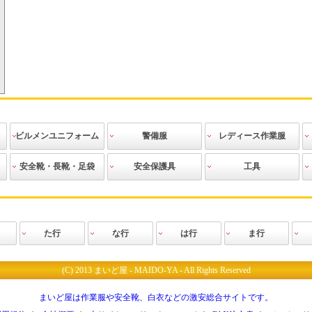
ビルメンユニフォーム
警備服
レディース作業服
作業ブルゾン
作業シャツ
作業ズボン
エプロン
ニット
ビルメンテ用
その他
警備上着
警備シャツ
警備ズボン
警備防寒着
警備レインス
警備用アクセ
警備用品
警備道具
その他
作業ブルゾン
スモック
作業シャツ
作業ベスト
作業ズボン
ツナギ
防寒服
空調服
ニット
その他
安全靴・長靴・足袋
安全保護具
工具
アクセサリー
ーツ
サリー
安全靴
安全長靴
長靴
安全地下足袋
地下足袋
祭り足袋
おか足袋
作業靴
防寒靴
クリーンシュ
その他
ヘルメット
防塵具・防音
その他
安全用具・保
腰袋類
工具差
手作業工具
建築用筆記用
切削工具
測定・測量工
建設用工具
配管用工具
電設用工具
園芸用
生活用品
革手
人工皮革・PU
ボツ付軍手
ゴム張り手
ゴム手
使い捨て手袋
ドライブ
スムス
特殊用途用手
防寒手袋
軍手
腕カバー・足
靴下
下着・インナ
レインウェア
ヤッケ
ウインドブレ
使い捨てツナ
前掛け
帽子
ベルト
防寒小物
その他
ーズ
具
護具
具
具
袋
カバー
ーウエア
ーカー
ギ・塗装服
た行
な行
は行
ま行
ス
所
グローブ
工業
ク
ブラン
ノプラス
ニフォー
タカヤ商事
TJMデザイン
谷沢製作所
ダイヤゴム
チトセ
CUC(中国産業)
ディアドラ
ディッキーズ
ディックプラスチ
TS DESIGN(藤和)
東和コーポレーシ
トキワ
トップ工業
寅壱
トーヨーセフティ
土牛産業
ドンケル
中塚被服
ナガイレーベン
日進ゴム
日新被服
ニューバランス
ハネクトーン
バートル
ヒラノ産業
ビッグボーン商事
ピエ
フォーク
福本服装
福山ゴム
藤井電工
富士ゴムナース
フジ矢
PUMA（プーマ）
ベスト
ホシ服装
ホーケン
ボンマックス
松阪鉄工所
丸五
三貴
ミズノ
村上被服
山
ック
ョン
ー
(C) 2013 まいど屋 - MAIDO-YA - All Rights Reserved
まいど屋は作業服や安全靴、白衣などの激安総合サイトです。