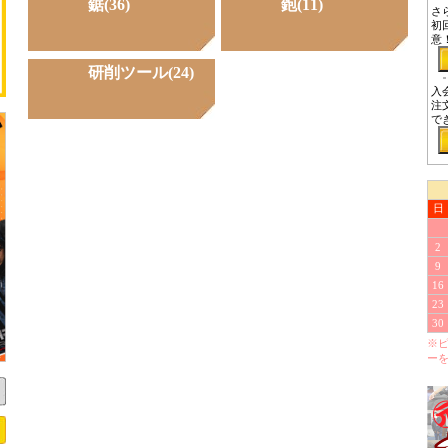
鋸(36)
鉋(11)
さ
初
意
研削ツール(24)
入
注
で
日
2
9
16
23
30
※
ー