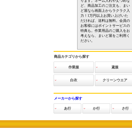
ります。ネーム入れや丈つめな
ど、商品加工のご注文も、まい
ど屋なら画面上からラクラク入
力！1万円以上お買い上げいた
だければ、送料は無料。会員の
お客様にはポイントサービスの
特典も。作業用品のご購入をお
考えなら、まいど屋をご利用く
ださい。
商品カテゴリから探す
作業服
鳶服
INFINITE
作業ブルゾン
作業シャツ
作業ベスト
作業ズボン
ツナギ
防寒服
空調服
電熱防寒
作業ニット
高視認ウェア
猛暑対策
その他
空調服
寅壱
関東鳶
三段鳶
鳳皇
その他鳶
白衣
クリーンウエア
食品
医療
介護
ヘルス＆ビュ
クリーンスー
クリーンウエ
インナーウエ
フード・キャ
手袋・ソック
クリーンシュ
アクセサリー
清掃用品
静電気対策用
ーティ
ツ（ツナギタ
ア（上下セパ
ア
ップ・マス
ス・アームカ
ーズ
品
メーカーから探す
イプ）
レートタイ
ク・ゴーグ
バー
プ）
ル・ヘアネッ
あ行
か行
さ行
ト
アイズフロンティ
アイトス
青木産業
アサヒ産業
Asahicho(旭蝶)
アシックス
アタックベース
アディダス
アトム
アルペン
en joie（アンジョ
インフィニティー
イーブンリバー
エスケープロダク
エドウイン
エースグローブ
大川被服
おたふく手袋
カジメイク
KAZEN
勝星産業
関東鳶
カーシーカシマ
ガードナー
クレヒフク
クロダルマ
グロウ
玄海鳶
興研
弘進ゴム
小倉屋
コヅチ
コーコス信岡
サンエス
サンコー
サンダン
サーヴォ
重松製作
シモン
ショーワ
シンメン
進和化学
自重堂
ジンナイ
ジーベッ
杉野工業
住商モン
住ベテク
セブンユ
セロリー
桑和
ア
ア）
ト
チック
ム