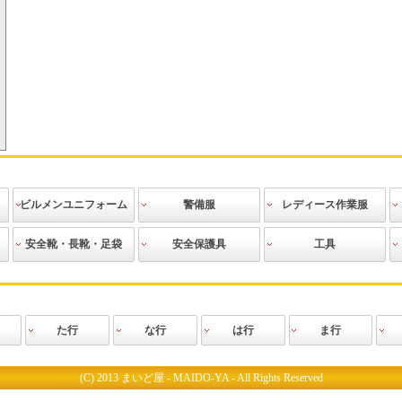
ビルメンユニフォーム
警備服
レディース作業服
作業ブルゾン
作業シャツ
作業ズボン
エプロン
ニット
ビルメンテ用
その他
警備上着
警備シャツ
警備ズボン
警備防寒着
警備レインス
警備用アクセ
警備用品
警備道具
その他
作業ブルゾン
スモック
作業シャツ
作業ベスト
作業ズボン
ツナギ
防寒服
空調服
ニット
その他
安全靴・長靴・足袋
安全保護具
工具
アクセサリー
ーツ
サリー
安全靴
安全長靴
長靴
安全地下足袋
地下足袋
祭り足袋
おか足袋
作業靴
防寒靴
クリーンシュ
その他
ヘルメット
防塵具・防音
その他
安全用具・保
腰袋類
工具差
手作業工具
建築用筆記用
切削工具
測定・測量工
建設用工具
配管用工具
電設用工具
園芸用
生活用品
革手
人工皮革・PU
ボツ付軍手
ゴム張り手
ゴム手
使い捨て手袋
ドライブ
スムス
特殊用途用手
防寒手袋
軍手
腕カバー・足
靴下
下着・インナ
レインウェア
ヤッケ
ウインドブレ
使い捨てツナ
前掛け
帽子
ベルト
防寒小物
その他
ーズ
具
護具
具
具
袋
カバー
ーウエア
ーカー
ギ・塗装服
た行
な行
は行
ま行
ス
所
グローブ
工業
ク
ブラン
ノプラス
ニフォー
タカヤ商事
TJMデザイン
谷沢製作所
ダイヤゴム
チトセ
CUC(中国産業)
ディアドラ
ディッキーズ
ディックプラスチ
TS DESIGN(藤和)
東和コーポレーシ
トキワ
トップ工業
寅壱
トーヨーセフティ
土牛産業
ドンケル
中塚被服
ナガイレーベン
日進ゴム
日新被服
ニューバランス
ハネクトーン
バートル
ヒラノ産業
ビッグボーン商事
ピエ
フォーク
福本服装
福山ゴム
藤井電工
富士ゴムナース
フジ矢
PUMA（プーマ）
ベスト
ホシ服装
ホーケン
ボンマックス
松阪鉄工所
丸五
三貴
ミズノ
村上被服
山
ック
ョン
ー
(C) 2013 まいど屋 - MAIDO-YA - All Rights Reserved