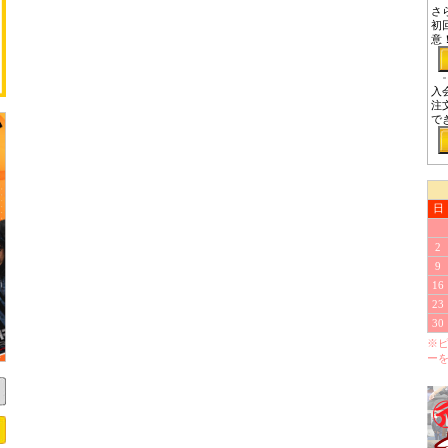
さ
初
意
入
注
で
日
2
9
16
23
30
※
ー