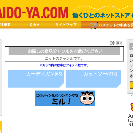
社概要
Ｑ＆Ａ
サイトマップ
バスケットの中身を
ニットのジャンルです。
※カッコ内の数字はアイテム数です。
カーディガン(65)
カットソー(212)
入
に
り