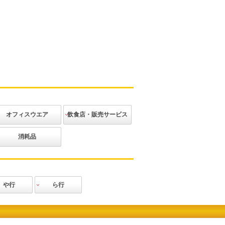
オフィスウエア
飲食店・販売サービス
ジャケット
ベスト
ブラウス
ニット
ボトムス
アクセサリー
その他
カジュアル
エレガント
和装
アミューズメ
消耗品
ント
や行
ら行
田辰
力王
Lee
ロッキー