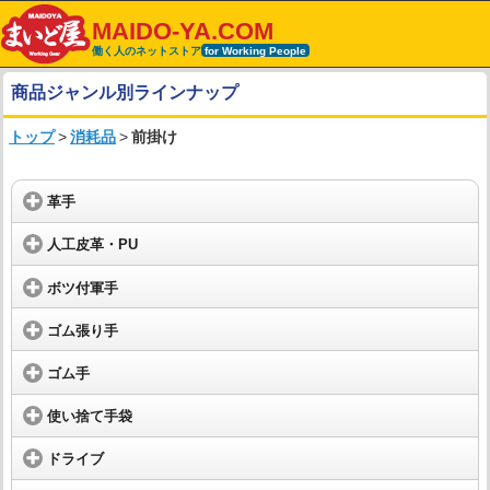
MAIDO-YA.COM
働く人のネットストア
for Working People
商品ジャンル別ラインナップ
トップ
>
消耗品
>
前掛け
革手
人工皮革・PU
ボツ付軍手
ゴム張り手
ゴム手
使い捨て手袋
ドライブ