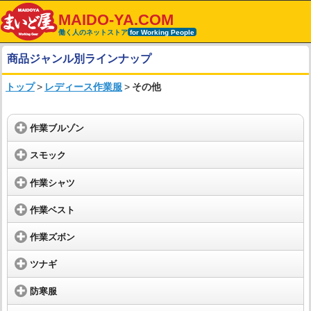
MAIDO-YA.COM
働く人のネットストア
for Working People
商品ジャンル別ラインナップ
トップ
>
レディース作業服
>
その他
作業ブルゾン
スモック
作業シャツ
作業ベスト
作業ズボン
ツナギ
防寒服