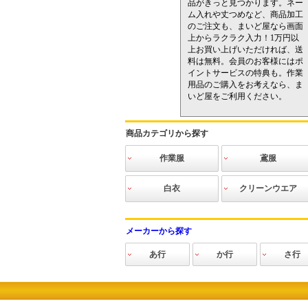
品がきっと見つかります。ネー
ム入れや丈つめなど、商品加工
のご注文も、まいど屋なら画面
上からラクラク入力！1万円以
上お買い上げいただければ、送
料は無料。会員のお客様にはポ
イントサービスの特典も。作業
用品のご購入をお考えなら、ま
いど屋をご利用ください。
商品カテゴリから探す
作業服
鳶服
INFINITE
作業ブルゾン
作業シャツ
作業ベスト
作業ズボン
ツナギ
防寒服
空調服
電熱防寒
作業ニット
高視認ウェア
猛暑対策
その他
空調服
寅壱
関東鳶
三段鳶
鳳皇
その他鳶
白衣
クリーンウエア
食品
医療
介護
ヘルス＆ビュ
クリーンスー
クリーンウエ
インナーウエ
フード・キャ
手袋・ソック
クリーンシュ
アクセサリー
清掃用品
静電気対策用
ーティ
ツ（ツナギタ
ア（上下セパ
ア
ップ・マス
ス・アームカ
ーズ
品
メーカーから探す
イプ）
レートタイ
ク・ゴーグ
バー
プ）
ル・ヘアネッ
あ行
か行
さ行
ト
アイズフロンティ
アイトス
青木産業
アサヒ産業
Asahicho(旭蝶)
アシックス
アタックベース
アディダス
アトム
アルペン
en joie（アンジョ
インフィニティー
イーブンリバー
エスケープロダク
エドウイン
エースグローブ
大川被服
おたふく手袋
カジメイク
KAZEN
勝星産業
関東鳶
カーシーカシマ
ガードナー
クレヒフク
クロダルマ
グロウ
玄海鳶
興研
弘進ゴム
小倉屋
コヅチ
コーコス信岡
サンエス
サンコー
サンダン
サーヴォ
重松製作
シモン
ショーワ
シンメン
進和化学
自重堂
ジンナイ
ジーベッ
杉野工業
住商モン
住ベテク
セブンユ
セロリー
桑和
ア
ア）
ト
チック
ム