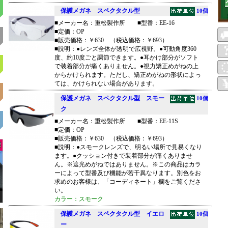
保護メガネ スペクタクル型
10個
■メーカー名：重松製作所 ■型番：EE-16
■定価：OP
■販売価格：￥630 （税込価格：￥693）
■説明：●レンズ全体が透明で広視野。●可動角度360
度、約10度ごと調節できます。●耳かけ部分がソフト
で装着部分が痛くありません。●視力矯正めがねの上
からかけられます。ただし、矯正めがねの形状によっ
ては、かけられない場合があります。
保護メガネ スペクタクル型 スモー
10個
ク
■メーカー名：重松製作所 ■型番：EE-11S
■定価：OP
■販売価格：￥630 （税込価格：￥693）
■説明：●スモークレンズで、明るい場所で見易くなり
ます。●クッション付きで装着部分が痛くありませ
ん。※遮光めがねではありません。※この商品はカラ
ーによって型番及び機能が若干異なります。別色をお
求めのお客様は、「コーディネート」欄をご覧くださ
い。
カラー：スモーク
保護メガネ スペクタクル型 イエロ
10個
ー