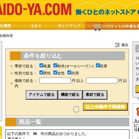
社概要
Ｑ＆Ａ
サイトマップ
バスケットの中身を
松製作所
条件を絞り込む
季節で絞る：
春夏
秋冬(オールシーズン)
防寒
性別で絞る：
男性
女性
共用
価格で絞る：
円 以上
円 以
内
アイテムで絞る
機能で絞る
素材で絞る
入
商品一覧
に
り
以下の条件で
86
件の商品がみつかりました。