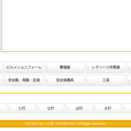
ビルメンユニフォーム
警備服
レディース作業服
作業ブルゾン
作業シャツ
作業ズボン
エプロン
ニット
ビルメンテ用
その他
警備上着
警備シャツ
警備ズボン
警備防寒着
警備レインス
警備用アクセ
警備用品
警備道具
その他
作業ブルゾン
スモック
作業シャツ
作業ベスト
作業ズボン
ツナギ
防寒服
空調服
ニット
その他
安全靴・長靴・足袋
安全保護具
工具
アクセサリー
ーツ
サリー
安全靴
安全長靴
長靴
安全地下足袋
地下足袋
祭り足袋
おか足袋
作業靴
防寒靴
クリーンシュ
その他
ヘルメット
防塵具・防音
その他
安全用具・保
腰袋類
工具差
手作業工具
建築用筆記用
切削工具
測定・測量工
建設用工具
配管用工具
電設用工具
園芸用
生活用品
革手
人工皮革・PU
ボツ付軍手
ゴム張り手
ゴム手
使い捨て手袋
ドライブ
スムス
特殊用途用手
防寒手袋
軍手
腕カバー・足
靴下
下着・インナ
レインウェア
ヤッケ
ウインドブレ
使い捨てツナ
前掛け
帽子
ベルト
防寒小物
その他
ーズ
具
護具
具
具
袋
カバー
ーウエア
ーカー
ギ・塗装服
た行
な行
は行
ま行
ス
所
グローブ
工業
ク
ブラン
ノプラス
ニフォー
タカヤ商事
TJMデザイン
谷沢製作所
ダイヤゴム
チトセ
CUC(中国産業)
ディアドラ
ディッキーズ
ディックプラスチ
TS DESIGN(藤和)
東和コーポレーシ
トキワ
トップ工業
寅壱
トーヨーセフティ
土牛産業
ドンケル
中塚被服
ナガイレーベン
日進ゴム
日新被服
ニューバランス
ハネクトーン
バートル
ヒラノ産業
ビッグボーン商事
ピエ
フォーク
福本服装
福山ゴム
藤井電工
富士ゴムナース
フジ矢
PUMA（プーマ）
ベスト
ホシ服装
ホーケン
ボンマックス
松阪鉄工所
丸五
三貴
ミズノ
村上被服
山
ック
ョン
ー
(C) 2013 まいど屋 - MAIDO-YA - All Rights Reserved