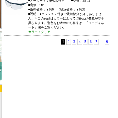
■メーカー名：重松製作所 ■型番：EE-11
■定価：OP
■販売価格：￥630 （税込価格：￥693）
■説明：●クッション付きで装着部分が痛くありませ
ん。※この商品はカラーによって型番及び機能が若干
異なります。別色をお求めのお客様は、「コーディネ
ート」欄をご覧ください。
カラー：クリア
1
2
3
4
5
6
7
...
9