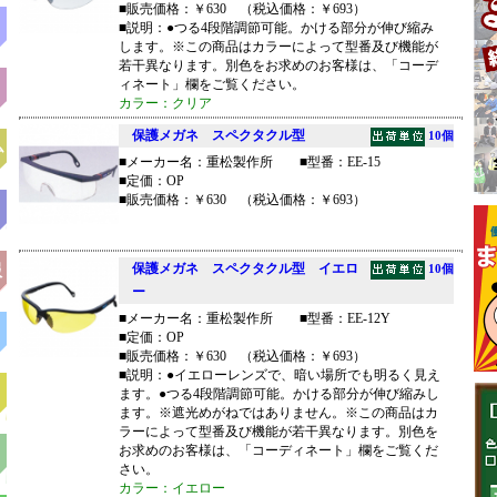
■販売価格：￥630 （税込価格：￥693）
■説明：●つる4段階調節可能。かける部分が伸び縮み
します。※この商品はカラーによって型番及び機能が
若干異なります。別色をお求めのお客様は、「コーデ
ィネート」欄をご覧ください。
カラー：クリア
保護メガネ スペクタクル型
10個
ム
■メーカー名：重松製作所 ■型番：EE-15
■定価：OP
■販売価格：￥630 （税込価格：￥693）
服
保護メガネ スペクタクル型 イエロ
10個
ー
■メーカー名：重松製作所 ■型番：EE-12Y
■定価：OP
■販売価格：￥630 （税込価格：￥693）
■説明：●イエローレンズで、暗い場所でも明るく見え
ます。●つる4段階調節可能。かける部分が伸び縮みし
ます。※遮光めがねではありません。※この商品はカ
ラーによって型番及び機能が若干異なります。別色を
お求めのお客様は、「コーディネート」欄をご覧くだ
さい。
カラー：イエロー