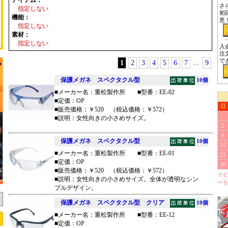
アイテム：
さ
指定しない
初
機能：
意
指定しない
素材：
指定しない
入
注
で
1
2
3
4
5
6
7
...
9
保護メガネ スペクタクル型
10個
■メーカー名：重松製作所 ■型番：EE-02
■定価：OP
日
■販売価格：￥520 （税込価格：￥572）
■説明：女性向きの小さめサイズ。
2
9
保護メガネ スペクタクル型
10個
16
■メーカー名：重松製作所 ■型番：EE-01
23
■定価：OP
30
■販売価格：￥520 （税込価格：￥572）
※
■説明：女性向きの小さめサイズ。全体が透明なシン
ー
プルデザイン。
保護メガネ スペクタクル型 クリア
10個
■メーカー名：重松製作所 ■型番：EE-12
■定価：OP