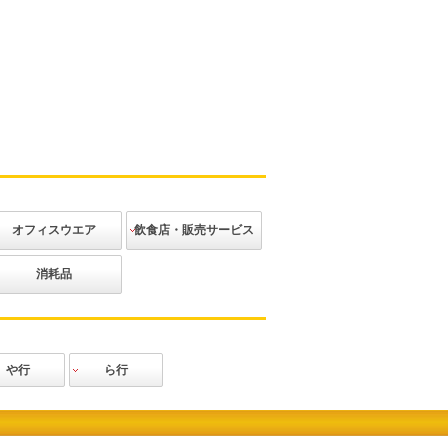
オフィスウエア
飲食店・販売サービス
ジャケット
ベスト
ブラウス
ニット
ボトムス
アクセサリー
その他
カジュアル
エレガント
和装
アミューズメ
消耗品
ント
や行
ら行
田辰
力王
Lee
ロッキー