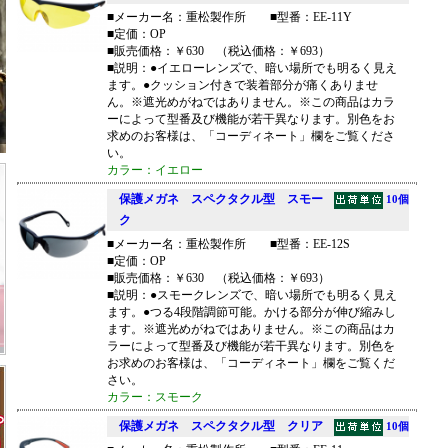
■メーカー名：重松製作所 ■型番：EE-11Y
■定価：OP
■販売価格：￥630 （税込価格：￥693）
■説明：●イエローレンズで、暗い場所でも明るく見え
ます。●クッション付きで装着部分が痛くありませ
ん。※遮光めがねではありません。※この商品はカラ
ーによって型番及び機能が若干異なります。別色をお
求めのお客様は、「コーディネート」欄をご覧くださ
い。
カラー：イエロー
保護メガネ スペクタクル型 スモー
10個
ク
■メーカー名：重松製作所 ■型番：EE-12S
■定価：OP
■販売価格：￥630 （税込価格：￥693）
■説明：●スモークレンズで、暗い場所でも明るく見え
ます。●つる4段階調節可能。かける部分が伸び縮みし
ます。※遮光めがねではありません。※この商品はカ
ラーによって型番及び機能が若干異なります。別色を
お求めのお客様は、「コーディネート」欄をご覧くだ
さい。
カラー：スモーク
保護メガネ スペクタクル型 クリア
10個