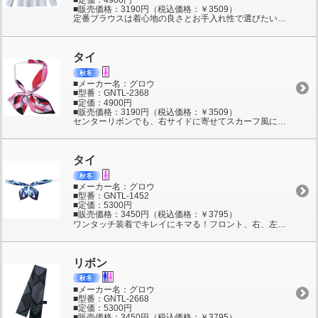
■販売価格：3190円（税込価格：￥3509）
定番ブラウスは着心地の良さとお手入れ性で選びたい！サラサラのパウダリータッチで吸汗速乾、汗をかいてもベトつかず肌に心地いいバスケット織りの長袖ブラウス。優しい風合いの生地は、毎日のお洗濯もラクなポリエステル100％。インナーのチラ見えを防ぐバストガード、衿元にはスカーフやリボンが留められるアクセサリー用ボタン付き。
タイ
■メーカー名：グロウ
■型番：GNTL-2368
■定価：4900円
■販売価格：3190円（税込価格：￥3509）
センターリボンでも、右サイドに寄せてスカーフ風にも！シーンに合わせて2WAYで着こなせる幾何学模様のブライト・タイ。フリーサイズ。
タイ
■メーカー名：グロウ
■型番：GNTL-1452
■定価：5300円
■販売価格：3450円（税込価格：￥3795）
ワンタッチ装着でキレイにキマる！フロント、右、左と3WAYで着用できるフローラルプッチタイ。ポリエステル100％、フリーサイズ。
リボン
■メーカー名：グロウ
■型番：GNTL-2668
■定価：5300円
■販売価格：3450円（税込価格：￥3795）