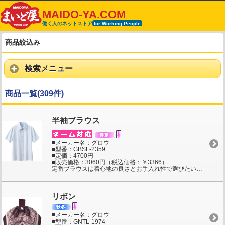
MAIDO-YA.COM
働く人のネットストア
for Working People
商品絞込み
検索メニュー
商品一覧(309件)
半袖ブラウス
■メーカー名：グロウ
■型番：GBSL-2359
■定価：4700円
■販売価格：3060円（税込価格：￥3366）
定番ブラウスは着心地の良さとお手入れ性で選びたい！サラサラのパウダリータッチで吸汗速乾、汗をかいてもベトつかず肌に心地いいバスケット織りの半袖ブラウス。優しい風合いの生地は、毎日のお洗濯もラクなポリエステル100％。インナーのチラ見えを防ぐバストガード、衿元にはスカーフやリボンが留められるアクセサリー用ボタン付き。
リボン
■メーカー名：グロウ
■型番：GNTL-1974