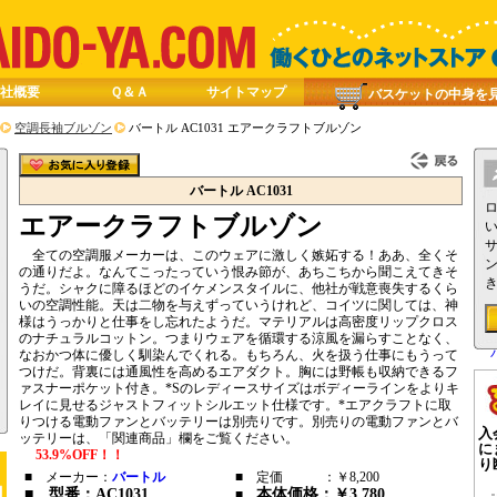
社概要
Ｑ＆Ａ
サイトマップ
バスケットの中身を
空調長袖ブルゾン
バートル AC1031 エアークラフトブルゾン
バートル AC1031
エアークラフトブルゾン
全ての空調服メーカーは、このウェアに激しく嫉妬する！ああ、全くそ
の通りだよ。なんてこったっていう恨み節が、あちこちから聞こえてきそ
うだ。シャクに障るほどのイケメンスタイルに、他社が戦意喪失するくら
いの空調性能。天は二物を与えずっていうけれど、コイツに関しては、神
様はうっかりと仕事をし忘れたようだ。マテリアルは高密度リップクロス
のナチュラルコットン。つまりウェアを循環する涼風を漏らすことなく、
なおかつ体に優しく馴染んでくれる。もちろん、火を扱う仕事にもうって
つけだ。背裏には通風性を高めるエアダクト。胸には野帳も収納できるフ
ァスナーポケット付き。*Sのレディースサイズはボディーラインをよりキ
レイに見せるジャストフィットシルエット仕様です。*エアクラフトに取
りつける電動ファンとバッテリーは別売りです。別売りの電動ファンとバ
入
ッテリーは、「関連商品」欄をご覧ください。
に
53.9%OFF！！
り
■ メーカー：
バートル
■ 定価 ：￥8,200
■ 型番：
AC1031
本体価格：￥3,780
■