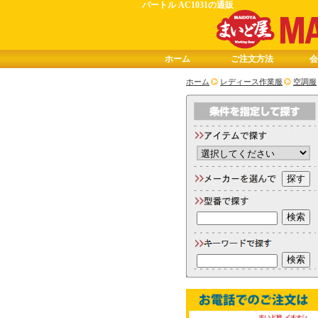
バートル AC1031の通販
ホーム
ご注文方法
会
ホーム
レディース作業服
空調服