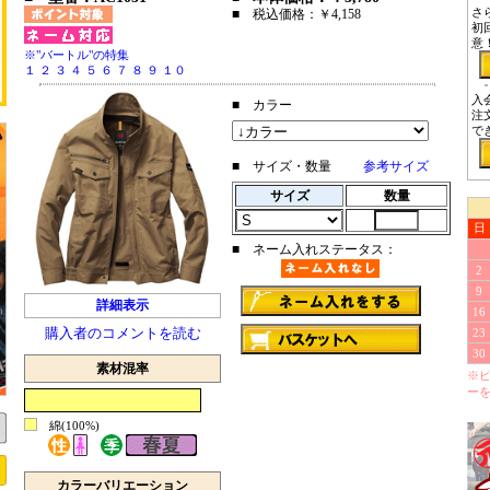
さ
■ 税込価格：￥4,158
初
意
※"バートル"の特集
１
２
３
４
５
６
７
８
９
１０
入
■ カラー
注
で
■ サイズ・数量
参考サイズ
サイズ
数量
日
■ ネーム入れステータス：
2
9
詳細表示
16
購入者のコメントを読む
23
30
素材混率
※
ー
綿(100%)
カラーバリエーション