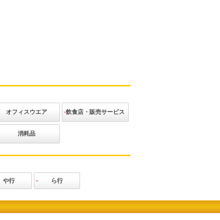
オフィスウエア
飲食店・販売サービス
ジャケット
ベスト
ブラウス
ニット
ボトムス
アクセサリー
その他
カジュアル
エレガント
和装
アミューズメ
消耗品
ント
や行
ら行
田辰
力王
Lee
ロッキー