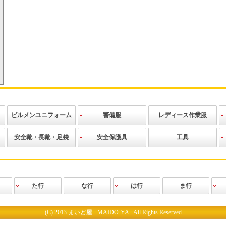
ビルメンユニフォーム
警備服
レディース作業服
作業ブルゾン
作業シャツ
作業ズボン
エプロン
ニット
ビルメンテ用
その他
警備上着
警備シャツ
警備ズボン
警備防寒着
警備レインス
警備用アクセ
警備用品
警備道具
その他
作業ブルゾン
スモック
作業シャツ
作業ベスト
作業ズボン
ツナギ
防寒服
空調服
ニット
その他
安全靴・長靴・足袋
安全保護具
工具
アクセサリー
ーツ
サリー
安全靴
安全長靴
長靴
安全地下足袋
地下足袋
祭り足袋
おか足袋
作業靴
防寒靴
クリーンシュ
その他
ヘルメット
防塵具・防音
その他
安全用具・保
腰袋類
工具差
手作業工具
建築用筆記用
切削工具
測定・測量工
建設用工具
配管用工具
電設用工具
園芸用
生活用品
革手
人工皮革・PU
ボツ付軍手
ゴム張り手
ゴム手
使い捨て手袋
ドライブ
スムス
特殊用途用手
防寒手袋
軍手
腕カバー・足
靴下
下着・インナ
レインウェア
ヤッケ
ウインドブレ
使い捨てツナ
前掛け
帽子
ベルト
防寒小物
その他
ーズ
具
護具
具
具
袋
カバー
ーウエア
ーカー
ギ・塗装服
た行
な行
は行
ま行
ス
所
グローブ
工業
ク
ブラン
ノプラス
ニフォー
タカヤ商事
TJMデザイン
谷沢製作所
ダイヤゴム
チトセ
CUC(中国産業)
ディアドラ
ディッキーズ
ディックプラスチ
TS DESIGN(藤和)
東和コーポレーシ
トキワ
トップ工業
寅壱
トーヨーセフティ
土牛産業
ドンケル
中塚被服
ナガイレーベン
日進ゴム
日新被服
ニューバランス
ハネクトーン
バートル
ヒラノ産業
ビッグボーン商事
ピエ
フォーク
福本服装
福山ゴム
藤井電工
富士ゴムナース
フジ矢
PUMA（プーマ）
ベスト
ホシ服装
ホーケン
ボンマックス
松阪鉄工所
丸五
三貴
ミズノ
村上被服
山
ック
ョン
ー
(C) 2013 まいど屋 - MAIDO-YA - All Rights Reserved