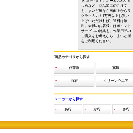
見つかります。ネーム入れや丈
つめなど、商品加工のご注文
も、まいど屋なら画面上からラ
クラク入力！1万円以上お買い
上げいただければ、送料は無
料。会員のお客様にはポイント
サービスの特典も。作業用品の
ご購入をお考えなら、まいど屋
をご利用ください。
商品カテゴリから探す
作業服
鳶服
INFINITE
作業ブルゾン
作業シャツ
作業ベスト
作業ズボン
ツナギ
防寒服
空調服
電熱防寒
作業ニット
高視認ウェア
猛暑対策
その他
空調服
寅壱
関東鳶
三段鳶
鳳皇
その他鳶
白衣
クリーンウエア
食品
医療
介護
ヘルス＆ビュ
クリーンスー
クリーンウエ
インナーウエ
フード・キャ
手袋・ソック
クリーンシュ
アクセサリー
清掃用品
静電気対策用
ーティ
ツ（ツナギタ
ア（上下セパ
ア
ップ・マス
ス・アームカ
ーズ
品
メーカーから探す
イプ）
レートタイ
ク・ゴーグ
バー
プ）
ル・ヘアネッ
あ行
か行
さ行
ト
アイズフロンティ
アイトス
青木産業
アサヒ産業
Asahicho(旭蝶)
アシックス
アタックベース
アディダス
アトム
アルペン
en joie（アンジョ
インフィニティー
イーブンリバー
エスケープロダク
エドウイン
エースグローブ
大川被服
おたふく手袋
カジメイク
KAZEN
勝星産業
関東鳶
カーシーカシマ
ガードナー
クレヒフク
クロダルマ
グロウ
玄海鳶
興研
弘進ゴム
小倉屋
コヅチ
コーコス信岡
サンエス
サンコー
サンダン
サーヴォ
重松製作
シモン
ショーワ
シンメン
進和化学
自重堂
ジンナイ
ジーベッ
杉野工業
住商モン
住ベテク
セブンユ
セロリー
桑和
ア
ア）
ト
チック
ム