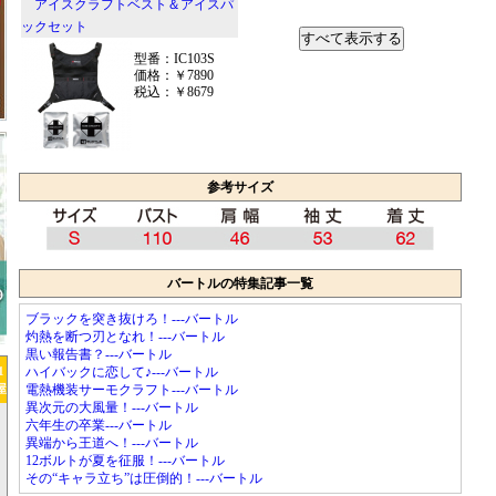
アイスクラフトベスト＆アイスパ
ックセット
すべて表示する
型番：IC103S
価格：￥7890
税込：￥8679
参考サイズ
バートルの特集記事一覧
ブラックを突き抜けろ！---バートル
灼熱を断つ刃となれ！---バートル
黒い報告書？---バートル
1
ハイバックに恋して♪---バートル
屋
電熱機装サーモクラフト---バートル
異次元の大風量！---バートル
六年生の卒業---バートル
異端から王道へ！---バートル
12ボルトが夏を征服！---バートル
その“キャラ立ち”は圧倒的！---バートル