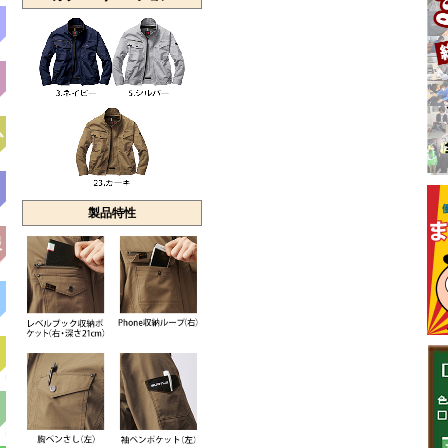
ム
製品特性
服