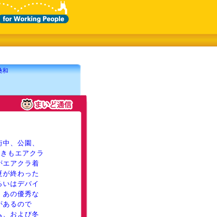
桑和
街中、公園、
若きもエアクラ
がエアクラ着
夏が終わった
るいはデバイ
。あの優秀な
があるので
ム、および冬