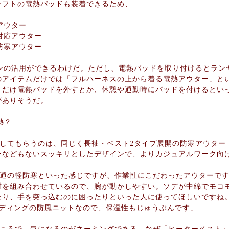
ラフトの電熱パッドも装着できるため、
アウター
対応アウター
防寒アウター
ンの活用ができるわけだ。ただし、電熱パッドを取り付けるとラン
のアイテムだけでは「フルハーネスの上から着る電熱アウター」と
きだけ電熱パッドを外すとか、休憩や通勤時にパッドを付けるとい
がありそうだ。
熱？
てもらうのは、同じく長袖・ベスト2タイプ展開の防寒アウター「
ーなどもないスッキリとしたデザインで、よりカジュアルワーク向
通の軽防寒といった感じですが、作業性にこだわったアウターです
材を組み合わせているので、腕が動かしやすい。ソデが中綿でモコ
たり、手を突っ込むのに困ったりといった人に使ってほしいですね
ンディングの防風ニットなので、保温性もじゅうぶんです」