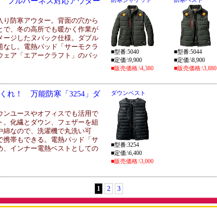
 フルハーネス対応アウター
防寒ジャケット
防寒ベスト
入り防寒アウター。背面の穴から
とで、冬の高所でも暖かく作業が
メージしたヌバック仕様。ダブル
題なし。電熱パッド「サーモクラ
■型番:5040
■型番:5044
ウェア「エアークラフト」のバッ
■定価:\9,900
■定価:\8,900
■販売価格:\4,380
■販売価格:\3,880
くれ！ 万能防寒「3254」ダ
ダウンベスト
ウンユースやオフィスでも活用で
ト。化繊とダウン、フェザーを組
中綿なので、洗濯機で丸洗い可
で携帯もできる。電熱パッド「サ
■型番:3254
め、インナー電熱ベストとしての
■定価:\6,400
■販売価格:\3,000
1
2
3