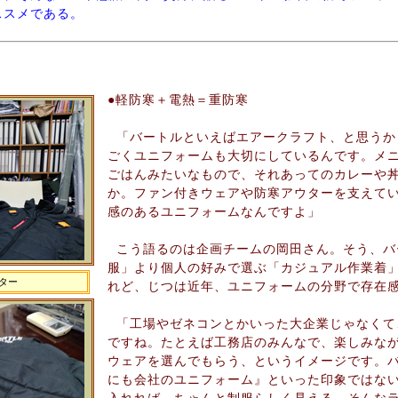
ススメである。
●軽防寒＋電熱＝重防寒
「バートルといえばエアークラフト、と思うか
ごくユニフォームも大切にしているんです。メ
ごはんみたいなもので、それあってのカレーや
か。ファン付きウェアや防寒アウターを支えて
感のあるユニフォームなんですよ」
こう語るのは企画チームの岡田さん。そう、バ
服」より個人の好みで選ぶ「カジュアル作業着
ター
れど、じつは近年、ユニフォームの分野で存在
「工場やゼネコンとかいった大企業じゃなくて
ですね。たとえば工務店のみんなで、楽しみな
ウェアを選んでもらう、というイメージです。
にも会社のユニフォーム』といった印象ではな