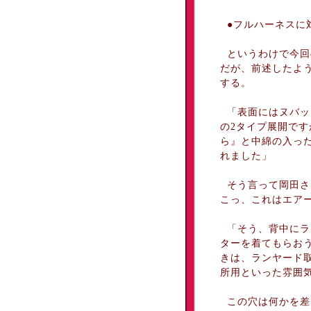
●フルハーネスに
というわけで今回
だが、前述したよ
する。
「表面にはヌバッ
の2タイプ展開で
ら』と中綿の入っ
れました」
そう言って岡田さ
こっ、これはエア
「そう、背中にラ
ターを着てもらお
きは、ランヤード
所用といった雰囲
この穴は何かを差