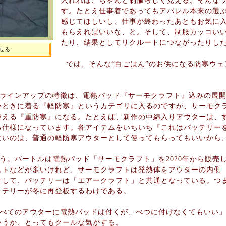
入れれば、ちゃんと制服らしく見える。そんな
す。たとえ仕事着であってもアパレル本来の選
感じてほしいし、仕事が終わったあともお気に
もらえればいいな、と。そして、制服カッコい
たり、結果としてリクルートにつながったりし
せる
では、そんな“白ごはん”のお供になる防寒ウェ
ラインアップの特徴は、電熱パッド『サーモクラフト』込みの展開
いときに着る『軽防寒』というカテゴリに入るのですが、サーモク
使える『重防寒』になる。たとえば、新作の中綿入りアウターは、
る仕様になっています。各アイテムをいちいち『これはバッテリー
ないのは、普通の軽防寒アウターとして使ってもらってもいいから
う。バートルは電熱パッド「サーモクラフト」を2020年から販売
ストなどが多いけれど、サーモクラフトは発熱体をアウターの内側
そして、バッテリーは「エアークラフト」と共通となっている。つ
ッテリーが冬に再登板するわけである。
べてのアウターに電熱パッドは付くが、べつに付けなくてもいい」
いうか、とってもクールな気がする。