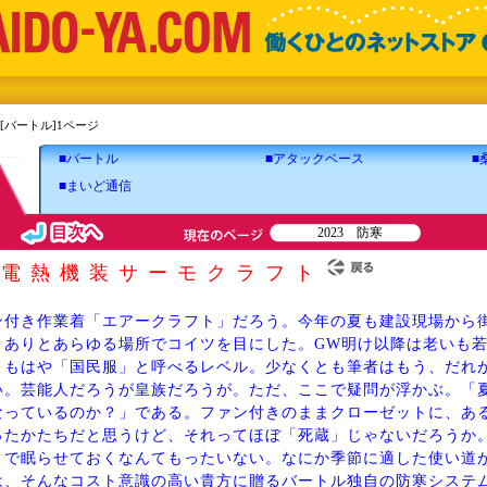
寒[バートル]1ページ
■バートル
■アタックベース
■
■まいど通信
2023 防寒
】電熱機装サーモクラフト
ン付き作業着「エアークラフト」だろう。今年の夏も建設現場から
、ありとあらゆる場所でコイツを目にした。GW明け以降は老いも
、もはや「国民服」と呼べるレベル。少なくとも筆者はもう、だれ
い。芸能人だろうが皇族だろうが。ただ、ここで疑問が浮かぶ。「
なっているのか？」である。ファン付きのままクローゼットに、あ
ったかたちだと思うけど、それってほぼ「死蔵」じゃないだろうか
まで眠らせておくなんてもったいない。なにか季節に適した使い道
は、そんなコスト意識の高い貴方に贈るバートル独自の防寒システ