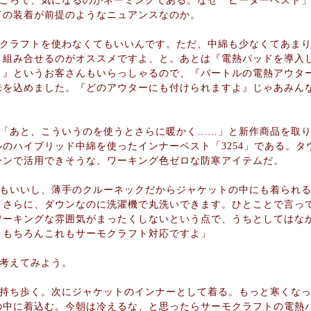
ころで、気になるのがネーミングである。なぜ「ヒーターベスト」
ドの装着が前提のようなニュアンスなのか。
クラフトを使わなくてもいいんです。ただ、中綿も少なくてあまり
と組み合せるのがオススメですよ、と。あとは『電熱パッドを導入
？』というお客さんもいらっしゃるので、『バートルの電熱アウタ
味を込めました。『どのアウターにも付けられますよ』じゃあみん
「あと、こういうのを使うとさらに暖かく……」と新作商品を取り
のハイブリッド中綿を使ったインナーベスト「3254」である。タ
ーンで活用できそうな、ワーキング色ゼロな防寒アイテムだ。
もいいし、薄手のクルーネックだからジャケットの中にも着られる
、さらに、ダウンなのに洗濯機で丸洗いできます。ひとことで言っ
ワーキングな雰囲気がまったくしないという点で、うちとしてはな
、もちろんこれもサーモクラフト対応ですよ」
考えてみよう。
持ち歩く。次にジャケットのインナーとして着る。もっと寒くなった
の中に着込む。今朝は冷えるな、と思ったらサーモクラフトの電熱