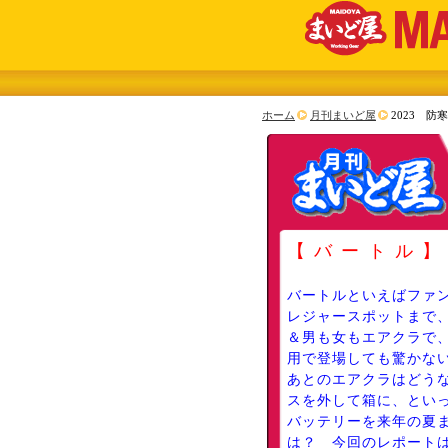
ホーム
月刊まいど屋
2023 防
【バートル
バートルといえばファ
レジャースポットまで
＆男も女もエアクラで
用で登場しても驚かな
あとのエアクラはどう
スを外して箱に、とい
バッテリーを来年の夏
は？ 今回のレポート