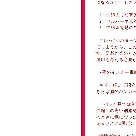
になるがサーモク
1：中綿入り防寒
2：フルハーネス
3：中綿＆電熱の
といった3パター
てしまうから、こ
能。高所作業のと
運用を考える必要
●夢のインナー電
さて、続いて紹介し
ちらは肩のハンガ
「パッと見では普
伸縮性の高い別素
のときに気になっ
えるけれど3層ボ