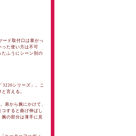
ヤード取付口は塞がっ
いった使い方は不可
ったふうにシーン別の
3220シリーズ」。こ
けと言える。
。肩から腕にかけて、
モコすると曲げ伸ばし
。腕の部分は薄手に見