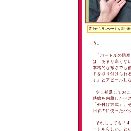
背中からランヤードを取り出
う。
「バートルの防寒
は、あまり寒くな
本格的な寒さでも
ドを取り付けられ
す』とアピールし
少し補足しておこ
熱線を内蔵したベ
「外付け方式」。
回すのに使ったバ
それにしても「す
ートルらしい。と