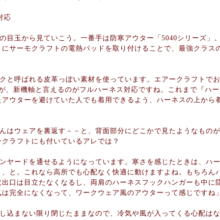
対応
の目玉から見ていこう。一番手は防寒アウター「5040シリーズ」
うにサーモクラフトの電熱パッドを取り付けることで、最強クラス
クと呼ばれる皮革っぽい素材を使っています。エアークラフトでお
すが、新機軸と言えるのがフルハーネス対応ですね。これまで『ハ
たアウターを避けていた人でも着用できるよう、ハーネスの上から
んはウェアを裏返す－－と、背面部分にどこかで見たようなものが
ークラフトにも付いているアレでは？
ンヤードを通せるようになっています。寒さを感じたときは、ハー
う、と。これなら高所でも心配なく快適に動けますよね。もちろん
取出口は目立たなくなるし、両肩のハーネスフックハンガーも中に
気は完全になくなって、ワークウェア風のアウターって感じですね
し込まない限り閉じたままなので、冷気や風が入ってくる心配はな