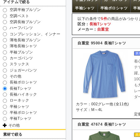
アイテムで絞る
半袖シャツ
半袖ポロシャツ
半
空調半袖ブルゾン
空調ベスト
以下の条件で
5件
の商品がみつかり
空調長袖ブルゾン
区分：
長袖Tシャツ
ハーフパンツ
メーカー：
自重堂
コンプレッション、インナー
薄地長袖ブルゾン
自重堂
95004
長袖Tシャツ
薄地長袖シャツ
半袖ブルゾン
男
カーゴパンツ
着
スラックス
テ
ジョガーパンツ
躍
その他
1
長袖ポロシャツ
も
長袖Tシャツ
レ
長袖ハイネック
ダ
ローネック
カラー：002グレー他 (全11色)
半袖シャツ
サイズ：M～4L
半袖ポロシャツ
定価
半袖Tシャツ
自重堂
47674
長袖Tシャツ
その他
素材で絞る
共