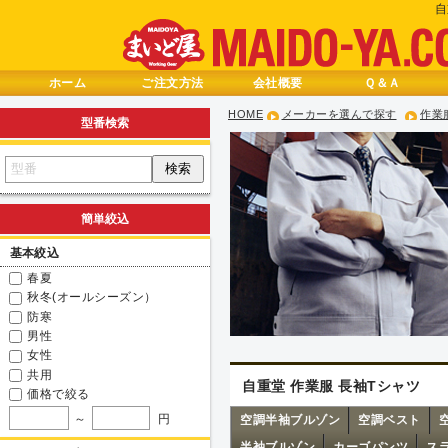
自
ホーム
ご注文方法
会社概要
Ｑ＆Ａ
HOME
メーカーを選んで探す
作業
型番検索
簡単絞込
基本絞込
春夏
秋冬(オールシーズン）
防寒
男性
女性
共用
自重堂 作業服 長袖Tシャツ
価格で絞る
～
円
空調半袖ブルゾン
空調ベスト
半袖ブルゾン
カーゴパンツ
ス