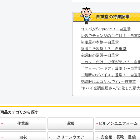
自重堂の特集記事
コスパがSogood〜♪---自重堂
此処でチェンジの百年目！---自重
制服屋の本懐---自重堂
防御こそ攻撃！？---自重堂
空調服の逆襲---自重堂
「カッコだけ」で何が悪い？---自
「フィーバーギア」爆誕！---自重
「禁断のデバイス」登場！---自重
空調服はエコなんです♪---自重堂
"ヤバイ空調服屋さん"と化した最大手
商品カテゴリから探す
作業服
鳶服
ビルメンユニフォーム
INFINITE
作業ブルゾン
作業シャツ
作業ベスト
作業ズボン
ツナギ
防寒服
空調服
電熱防寒
作業ニット
高視認ウェア
猛暑対策
その他
空調服
寅壱
関東鳶
三段鳶
鳳皇
その他鳶
作業ブルゾン
作業シャツ
作業ズボン
エプロン
ニット
ビルメンテ用
その他
白衣
クリーンウエア
安全靴・長靴・足袋
アクセサリー