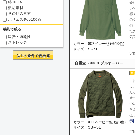
綿100%
優
混紡素材
い
その他の素材
感
ポリエステル100%
の
の
機能で絞る
た
吸汗・速乾性
気
ストレッチ
カラー：002グレー他 (全10色)
サイズ：S～5L
定価
以上の条件で再検索
自重堂
78060
プルオーバー
共
こ
よ
ん
オ
つ
き
ほ
示]
カラー：011ネービー他 (全3色)
サイズ：SS～5L
定価