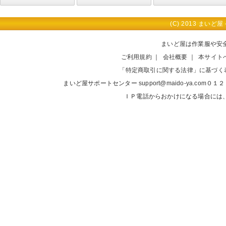
食品
医療
介護
ヘルス＆ビュ
クリーンスー
クリーンウエ
インナーウエ
フード・キャ
手袋・ソック
クリーンシュ
アクセサリー
清掃用品
静電気対策用
安全靴
安全長靴
長靴
安全地下足袋
地下足袋
祭り足袋
おか足袋
作業靴
防寒靴
クリーンシュ
その他
ーティ
ツ（ツナギタ
ア（上下セパ
ア
ップ・マス
ス・アームカ
ーズ
品
ーズ
(C) 2013 まいど屋 - 
イプ）
レートタイ
ク・ゴーグ
バー
プ）
ル・ヘアネッ
まいど屋は作業服や安
ト
ご利用規約
｜
会社概要
｜
本サイト
「特定商取引に関する法律」に基づく
まいど屋サポートセンター
support@maido-ya.com
０１２
ＩＰ電話からおかけになる場合には