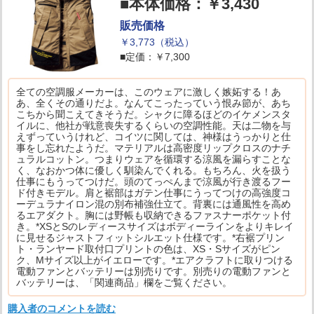
■本体価格：￥3,430
販売価格
￥3,773（税込）
■定価：￥7,300
全ての空調服メーカーは、このウェアに激しく嫉妬する！あ
あ、全くその通りだよ。なんてこったっていう恨み節が、あち
こちから聞こえてきそうだ。シャクに障るほどのイケメンスタ
イルに、他社が戦意喪失するくらいの空調性能。天は二物を与
えずっていうけれど、コイツに関しては、神様はうっかりと仕
事をし忘れたようだ。マテリアルは高密度リップクロスのナチ
ュラルコットン。つまりウェアを循環する涼風を漏らすことな
く、なおかつ体に優しく馴染んでくれる。もちろん、火を扱う
仕事にもうってつけだ。頭のてっぺんまで涼風が行き渡るフー
ド付きモデル。肩と裾部はガテン仕事にうってつけの高強度コ
ーデュラナイロン混の別布補強仕立て。背裏には通風性を高め
るエアダクト。胸には野帳も収納できるファスナーポケット付
き。*XSとSのレディースサイズはボディーラインをよりキレイ
に見せるジャストフィットシルエット仕様です。*右裾プリン
ト・ランヤード取付口プリントの色は、XS・Sサイズがピン
ク、Mサイズ以上がイエローです。*エアクラフトに取りつける
電動ファンとバッテリーは別売りです。別売りの電動ファンと
バッテリーは、「関連商品」欄をご覧ください。
購入者のコメントを読む