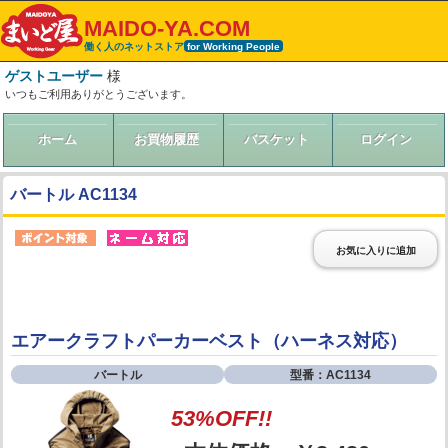
MAIDO-YA.COM
働く人のネットストア
for Working People
ゲストユーザー
様
いつもご利用ありがとうございます。
ホーム
お買物履歴
バスケット
ログイン
バートル AC1134
お気に入りに追加
エアークラフトパーカーベスト（ハーネス対応）
バートル
型番：AC1134
53%OFF!!