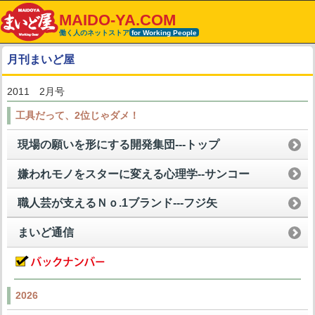
MAIDO-YA.COM
働く人のネットストア
for Working People
月刊まいど屋
2011 2月号
工具だって、2位じゃダメ！
現場の願いを形にする開発集団---トップ
嫌われモノをスターに変える心理学--サンコー
職人芸が支えるＮｏ.1ブランド---フジ矢
まいど通信
2026