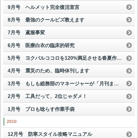
9月号 ヘルメット完全復活宣言
8月号 最強のクールビズ教えます
7月号 鳶服事変
6月号 医療白衣の臨床的研究
5月号 ヨクバルココロを120%満足させる春夏作業服
4月号 震災のため、臨時休刊します
3月号 もしも総務部のマネージャーが「月刊まいど屋」を読んだら
2月号 工具だって、2位じゃダメ！
1月号 プロも唸らす作業手袋
2010
12月号 防寒スタイル攻略マニュアル