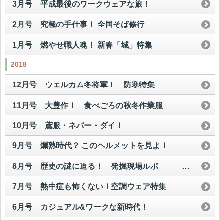
3月号 平成最後のワークウェアな旅！
2月号 究極の手仕事！ 全国そば修行
1月号 燃やせ職人魂！ 新春「城」特集
2018
12月号 ウェルカム冬将軍！ 防寒特集
11月号 大豊作！ 食べごろの秋冬作業服
10月号 鳶服・ネバー・ダイ！
9月号 爛熟時代？ このヘルメットを見よ！
8月号 歴史の謎に迫る！ 発掘現場ルポ
7月号 熱中症も怖くない！空調ウェア特集
6月号 カジュアル&ワークな新時代！