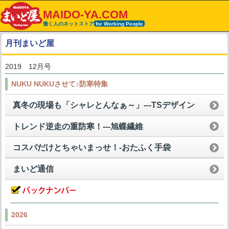
MAIDO-YA.COM
働く人のネットストア
for Working People
月刊まいど屋
2019 12月号
NUKU NUKUさせて♪防寒特集
真冬の現場も「シャレとんなぁ～」---TSデザイン
トレンド逆走の重防寒！---旭蝶繊維
コスパだけとちゃいまっせ！-おたふく手袋
まいど通信
2026