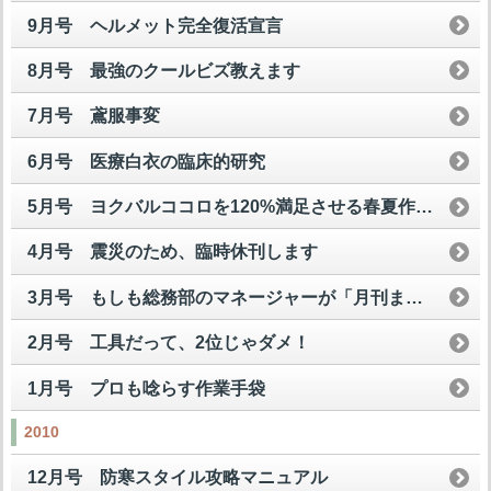
9月号 ヘルメット完全復活宣言
8月号 最強のクールビズ教えます
7月号 鳶服事変
6月号 医療白衣の臨床的研究
5月号 ヨクバルココロを120%満足させる春夏作業服
4月号 震災のため、臨時休刊します
3月号 もしも総務部のマネージャーが「月刊まいど屋」を読んだら
2月号 工具だって、2位じゃダメ！
1月号 プロも唸らす作業手袋
2010
12月号 防寒スタイル攻略マニュアル