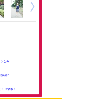
ウンな件
戦兵器”！
る！ 空調服！
でいる！