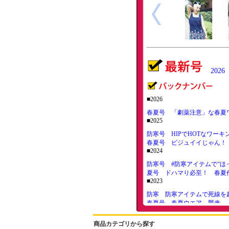
20
■2026
春夏号 「劇薬注意」な春夏
■2025
防寒号 HIPでHOTなワーキ
春夏号 ビジュイイじゃん！
■2024
防寒号 #防寒アイテムで“ほ
夏号 ドハマり必至！ 春夏
■2023
防寒 防寒アイテムで死線を
春夏号 春夏ウエア、襲来
■2022
商品カテゴリから探す
12月号 防寒するは我にあり