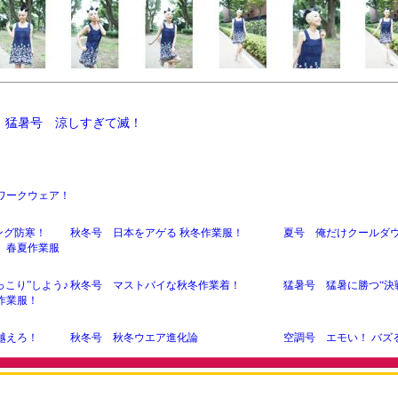
26 猛暑号 涼しすぎて滅！
ワークウェア！
ング防寒！
秋冬号 日本をアゲる 秋冬作業服！
夏号 俺だけクールダ
 春夏作業服
っこり”しよう♪
秋冬号 マストバイな秋冬作業着！
猛暑号 猛暑に勝つ“決
作業服！
越えろ！
秋冬号 秋冬ウエア進化論
空調号 エモい！ バズ
11月号 秋冬ウェアで突き抜けろ！
10月号 安全靴が呼ん