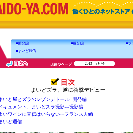
■開発編
■撮影編
■フ
■まいど通信
2013 8月号
まいどズラ、遂に衝撃デビュー
まいど屋とズラのレゾンデトール--開発編
ドキュメント、まいどズラ撮影---撮影編
よいワインに宣伝はいらない---フランス人編
まいど通信