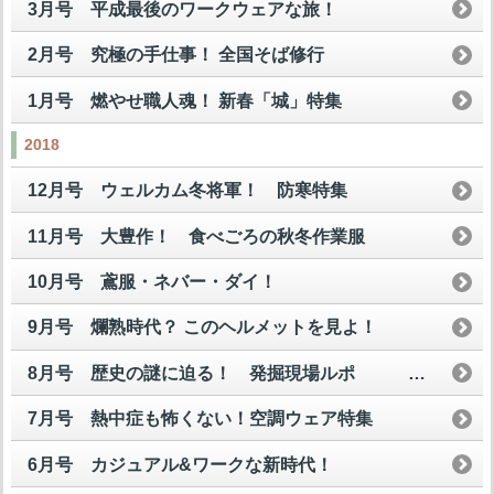
3月号 平成最後のワークウェアな旅！
2月号 究極の手仕事！ 全国そば修行
1月号 燃やせ職人魂！ 新春「城」特集
2018
12月号 ウェルカム冬将軍！ 防寒特集
11月号 大豊作！ 食べごろの秋冬作業服
10月号 鳶服・ネバー・ダイ！
9月号 爛熟時代？ このヘルメットを見よ！
8月号 歴史の謎に迫る！ 発掘現場ルポ
7月号 熱中症も怖くない！空調ウェア特集
6月号 カジュアル&ワークな新時代！