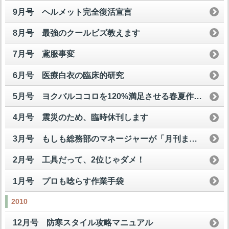
9月号 ヘルメット完全復活宣言
8月号 最強のクールビズ教えます
7月号 鳶服事変
6月号 医療白衣の臨床的研究
5月号 ヨクバルココロを120%満足させる春夏作業服
4月号 震災のため、臨時休刊します
3月号 もしも総務部のマネージャーが「月刊まいど屋」を読んだら
2月号 工具だって、2位じゃダメ！
1月号 プロも唸らす作業手袋
2010
12月号 防寒スタイル攻略マニュアル