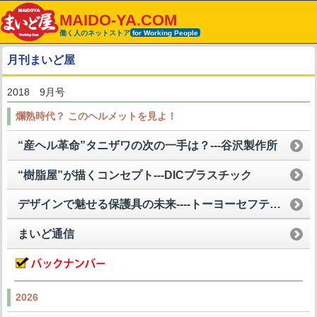
MAIDO-YA.COM
働く人のネットストア
for Working People
月刊まいど屋
2018 9月号
爛熟時代？ このヘルメットを見よ！
“産ヘル革命”タニザワの次の一手は？---谷沢製作所
“樹脂屋”が描くコンセプト---DICプラスチック
デザインで魅せる保護具の未来----トーヨーセフティー
まいど通信
2026