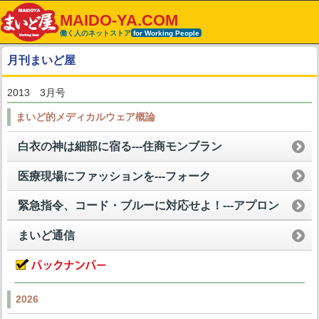
MAIDO-YA.COM
働く人のネットストア
for Working People
月刊まいど屋
2013 3月号
まいど的メディカルウェア概論
白衣の神は細部に宿る---住商モンブラン
医療現場にファッションを---フォーク
緊急指令、コード・ブルーに対応せよ！---アプロン
まいど通信
2026