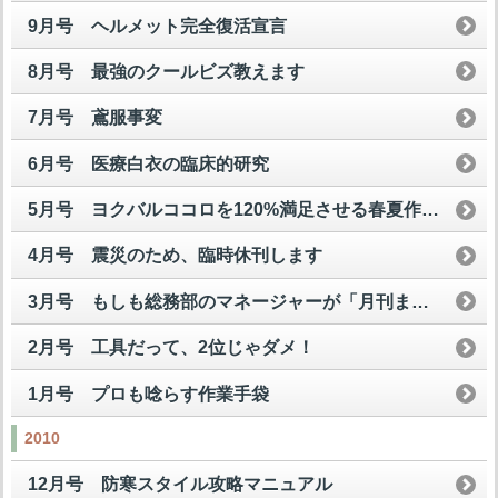
9月号 ヘルメット完全復活宣言
8月号 最強のクールビズ教えます
7月号 鳶服事変
6月号 医療白衣の臨床的研究
5月号 ヨクバルココロを120%満足させる春夏作業服
4月号 震災のため、臨時休刊します
3月号 もしも総務部のマネージャーが「月刊まいど屋」を読んだら
2月号 工具だって、2位じゃダメ！
1月号 プロも唸らす作業手袋
2010
12月号 防寒スタイル攻略マニュアル