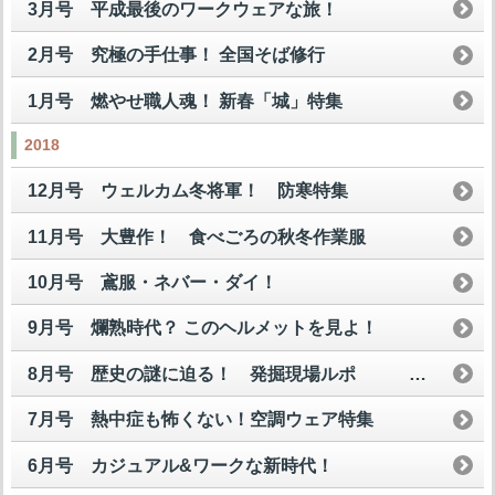
3月号 平成最後のワークウェアな旅！
2月号 究極の手仕事！ 全国そば修行
1月号 燃やせ職人魂！ 新春「城」特集
2018
12月号 ウェルカム冬将軍！ 防寒特集
11月号 大豊作！ 食べごろの秋冬作業服
10月号 鳶服・ネバー・ダイ！
9月号 爛熟時代？ このヘルメットを見よ！
8月号 歴史の謎に迫る！ 発掘現場ルポ
7月号 熱中症も怖くない！空調ウェア特集
6月号 カジュアル&ワークな新時代！