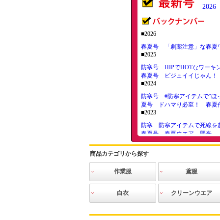
20
■2026
春夏号 「劇薬注意」な春夏
■2025
防寒号 HIPでHOTなワーキ
春夏号 ビジュイイじゃん！
■2024
防寒号 #防寒アイテムで“ほ
夏号 ドハマり必至！ 春夏
■2023
防寒 防寒アイテムで死線を
春夏号 春夏ウエア、襲来
■2022
商品カテゴリから探す
12月号 防寒するは我にあり
9月号 ヘルメット進化論！
6月号 こっそり教える空調
作業服
鳶服
3月号 密になれない秘境駅
INFINITE
作業ブルゾン
作業シャツ
作業ベスト
作業ズボン
ツナギ
防寒服
空調服
電熱防寒
作業ニット
高視認ウェア
猛暑対策
その他
空調服
寅壱
関東鳶
三段鳶
鳳皇
その他鳶
白衣
クリーンウエア
■2021
12月号 冬天を衝く、防寒特
食品
医療
介護
ヘルス＆ビュ
クリーンスー
クリーンウエ
インナーウエ
フード・キャ
手袋・ソック
クリーンシュ
アクセサリー
清掃用品
静電気対策用
9月号 事務服の逆襲！
ーティ
ツ（ツナギタ
ア（上下セパ
ア
ップ・マス
ス・アームカ
ーズ
品