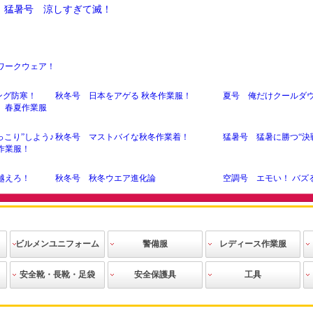
26 猛暑号 涼しすぎて滅！
ワークウェア！
ング防寒！
秋冬号 日本をアゲる 秋冬作業服！
夏号 俺だけクールダ
 春夏作業服
っこり”しよう♪
秋冬号 マストバイな秋冬作業着！
猛暑号 猛暑に勝つ“決
作業服！
越えろ！
秋冬号 秋冬ウエア進化論
空調号 エモい！ バズ
11月号 秋冬ウェアで突き抜けろ！
10月号 安全靴が呼ん
8月号 無銭旅行やってみた
7月号 その空調、暴風
服の裏事情
5月号 職人シャブ漬けの作業服特集
4月号 「プロコレ！」
ビルメンユニフォーム
警備服
レディース作業服
！
2月号 徒歩で東海道を歩き通した件［後
1月号 徒歩で東海道を
編］
編］
作業ブルゾン
作業シャツ
作業ズボン
エプロン
ニット
ビルメンテ用
その他
警備上着
警備シャツ
警備ズボン
警備防寒着
警備レインス
警備用アクセ
警備用品
警備道具
その他
作業ブルゾン
スモック
作業シャツ
作業ベスト
作業ズボン
ツナギ
防寒服
空調服
ニット
その他
安全靴・長靴・足袋
安全保護具
工具
アクセサリー
ーツ
サリー
集！
11月号 魔性の秋冬ワーキング！
10月号 狂い咲き、安
安全靴
安全長靴
長靴
安全地下足袋
地下足袋
祭り足袋
おか足袋
作業靴
防寒靴
クリーンシュ
その他
ヘルメット
防塵具・防音
その他
安全用具・保
腰袋類
工具差
手作業工具
建築用筆記用
切削工具
測定・測量工
建設用工具
配管用工具
電設用工具
園芸用
生活用品
革手
人工皮革・PU
ボツ付軍手
ゴム張り手
ゴム手
使い捨て手袋
ドライブ
スムス
特殊用途用手
防寒手袋
軍手
腕カバー・足
靴下
下着・インナ
レインウェア
ヤッケ
ウインドブレ
使い捨てツナ
前掛け
帽子
ベルト
防寒小物
その他
8月号 ミャンマーに何が起こったか
7月号 空調服レボリュ
ーズ
具
護具
具
具
袋
カバー
ーウエア
ーカー
ギ・塗装服