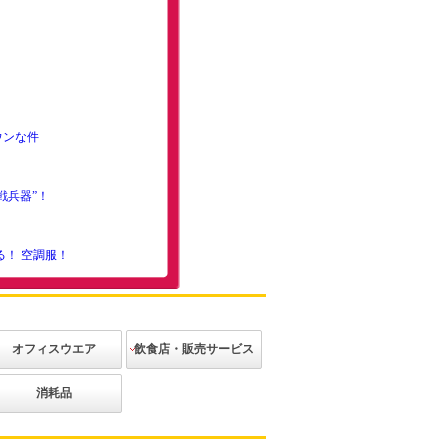
ウンな件
戦兵器”！
る！ 空調服！
でいる！
につき
誕生！
オフィスウエア
飲食店・販売サービス
歩き通した件［前
ジャケット
ベスト
ブラウス
ニット
ボトムス
アクセサリー
その他
カジュアル
エレガント
和装
アミューズメ
消耗品
ント
全靴！
ーション！