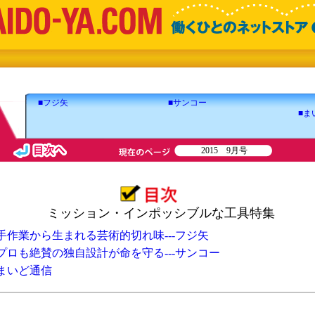
■フジ矢
■サンコー
■ま
2015 9月号
ミッション・インポッシブルな工具特集
手作業から生まれる芸術的切れ味---フジ矢
プロも絶賛の独自設計が命を守る---サンコー
まいど通信