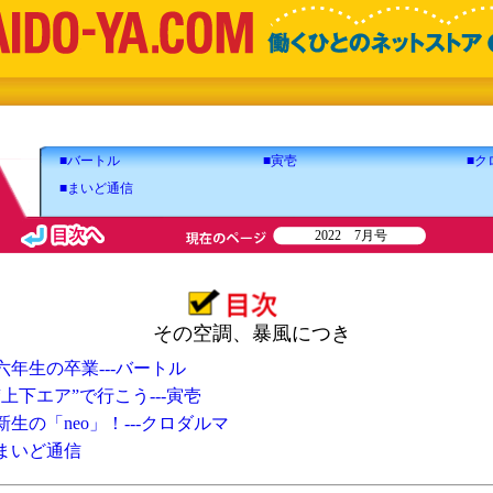
■バートル
■寅壱
■ク
■まいど通信
2022 7月号
その空調、暴風につき
六年生の卒業---バートル
“上下エア”で行こう---寅壱
新生の「neo」！---クロダルマ
まいど通信