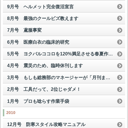
9月号 ヘルメット完全復活宣言
8月号 最強のクールビズ教えます
7月号 鳶服事変
6月号 医療白衣の臨床的研究
5月号 ヨクバルココロを120%満足させる春夏作業服
4月号 震災のため、臨時休刊します
3月号 もしも総務部のマネージャーが「月刊まいど屋」を読んだら
2月号 工具だって、2位じゃダメ！
1月号 プロも唸らす作業手袋
2010
12月号 防寒スタイル攻略マニュアル