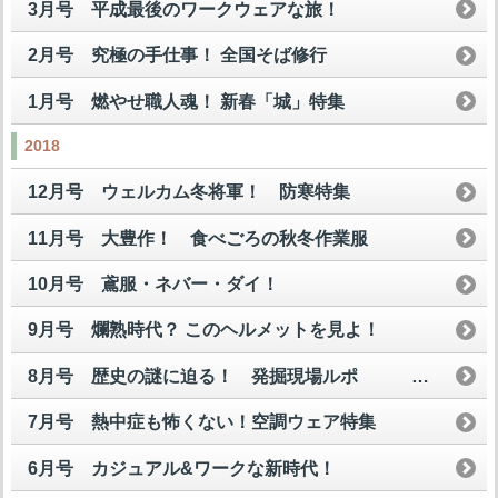
3月号 平成最後のワークウェアな旅！
2月号 究極の手仕事！ 全国そば修行
1月号 燃やせ職人魂！ 新春「城」特集
2018
12月号 ウェルカム冬将軍！ 防寒特集
11月号 大豊作！ 食べごろの秋冬作業服
10月号 鳶服・ネバー・ダイ！
9月号 爛熟時代？ このヘルメットを見よ！
8月号 歴史の謎に迫る！ 発掘現場ルポ
7月号 熱中症も怖くない！空調ウェア特集
6月号 カジュアル&ワークな新時代！