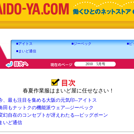
■アイトス
■ジーベック
■ビ
■まいど通信
2010 5月号
春夏作業服はまいど屋に任せなさい！
今、最も注目を集める大阪の元気印--アイトス
角田もナットクの機能派ウェア---ジーベック
変幻自在のコンセプトが冴えわたる---ビッグボーン
まいど通信