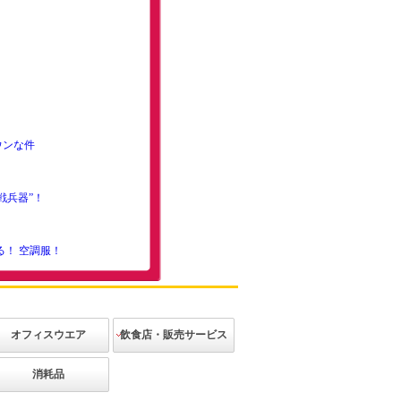
ウンな件
戦兵器”！
る！ 空調服！
でいる！
につき
誕生！
オフィスウエア
飲食店・販売サービス
歩き通した件［前
ジャケット
ベスト
ブラウス
ニット
ボトムス
アクセサリー
その他
カジュアル
エレガント
和装
アミューズメ
消耗品
ント