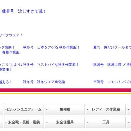
26 猛暑号 涼しすぎて滅！
ワークウェア！
ング防寒！
秋冬号 日本をアゲる 秋冬作業服！
夏号 俺だけクールダ
 春夏作業服
っこり”しよう♪
秋冬号 マストバイな秋冬作業着！
猛暑号 猛暑に勝つ“決
作業服！
越えろ！
秋冬号 秋冬ウエア進化論
空調号 エモい！ バズ
11月号 秋冬ウェアで突き抜けろ！
10月号 安全靴が呼ん
8月号 無銭旅行やってみた
7月号 その空調、暴風
服の裏事情
5月号 職人シャブ漬けの作業服特集
4月号 「プロコレ！」
ビルメンユニフォーム
警備服
レディース作業服
！
2月号 徒歩で東海道を歩き通した件［後
1月号 徒歩で東海道を
編］
編］
作業ブルゾン
作業シャツ
作業ズボン
エプロン
ニット
ビルメンテ用
その他
警備上着
警備シャツ
警備ズボン
警備防寒着
警備レインス
警備用アクセ
警備用品
警備道具
その他
作業ブルゾン
スモック
作業シャツ
作業ベスト
作業ズボン
ツナギ
防寒服
空調服
ニット
その他
安全靴・長靴・足袋
安全保護具
工具
アクセサリー
ーツ
サリー