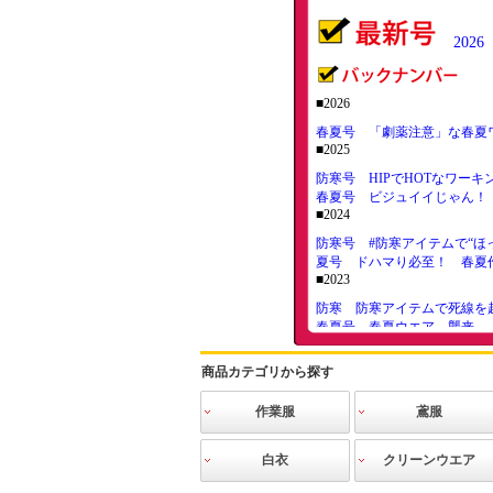
20
■2026
春夏号 「劇薬注意」な春夏
■2025
防寒号 HIPでHOTなワーキ
春夏号 ビジュイイじゃん！
■2024
防寒号 #防寒アイテムで“ほ
夏号 ドハマり必至！ 春夏
■2023
防寒 防寒アイテムで死線を
春夏号 春夏ウエア、襲来
■2022
商品カテゴリから探す
12月号 防寒するは我にあり
9月号 ヘルメット進化論！
6月号 こっそり教える空調
作業服
鳶服
3月号 密になれない秘境駅
INFINITE
作業ブルゾン
作業シャツ
作業ベスト
作業ズボン
ツナギ
防寒服
空調服
電熱防寒
作業ニット
高視認ウェア
猛暑対策
その他
空調服
寅壱
関東鳶
三段鳶
鳳皇
その他鳶
白衣
クリーンウエア
■2021